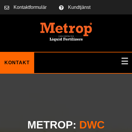
Kontaktformulär
Kundtjänst
☰
KONTAKT
HEM
OM OSS
METROP:
DWC
BLOGG