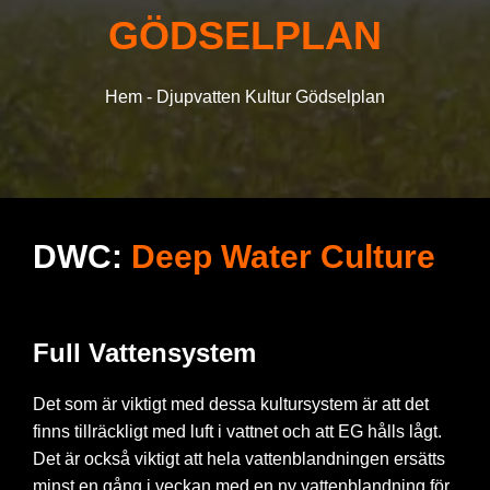
GÖDSELPLAN
PRODUKTER
Hem
-
Djupvatten Kultur Gödselplan
VÄX KONTUR
OUTLETS
DWC:
Deep Water Culture
VANLIGA FRÅGOR
Full Vattensystem
Det som är viktigt med dessa kultursystem är att det
finns tillräckligt med luft i vattnet och att EG hålls lågt.
Det är också viktigt att hela vattenblandningen ersätts
minst en gång i veckan med en ny vattenblandning för