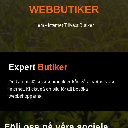
WEBBUTIKER
PRODUKTER
Hem
-
Internet Tillväxt Butiker
VÄX KONTUR
OUTLETS
Expert
Butiker
VANLIGA FRÅGOR
Du kan beställa våra produkter från våra partners via
internet. Klicka på en bild för att besöka
webbshopparna.
Följ oss på våra sociala